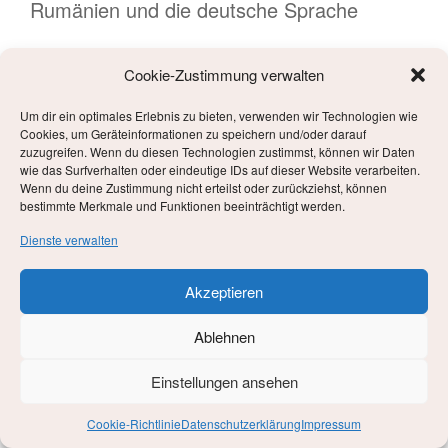
Rumänien und die deutsche Sprache
Cookie-Zustimmung verwalten
Auf den Spuren der Siebenbürger Sachsen
Wenige Monate später begleite ich meine erste Reise nach
Um dir ein optimales Erlebnis zu bieten, verwenden wir Technologien wie
Cookies, um Geräteinformationen zu speichern und/oder darauf
Rumänien, mein Heimatland. Das Land erstaunt und erfreut
zuzugreifen. Wenn du diesen Technologien zustimmst, können wir Daten
mich jedes Mal, wenn ich es besuchen kann. Mehr als ein
wie das Surfverhalten oder eindeutige IDs auf dieser Website verarbeiten.
halbes Leben schon lebe ich in Deutschland und mit
Wenn du deine Zustimmung nicht erteilst oder zurückziehst, können
bestimmte Merkmale und Funktionen beeinträchtigt werden.
wenigen Ausnahmen spreche ich meine Muttersprache nur
bei meinen Besuchen in Rumänien. Manchmal muss ich
Dienste verwalten
nach Worten suchen. Manche Wörter gab es nicht, als ich
das Land verlassen habe (zum Beispiel W-Lan oder
Akzeptieren
Mobiltelefon). Unsere Reise beginnt in Hermannstadt, im
Herzen von Transsylvanien und ehemals Hochburg der
Ablehnen
Siebenbürger Sachsen
.
Auch wenn nur noch wenige davon
im Land übrig sind, steht in dieser Gegend die deutsche
Einstellungen ansehen
Sprache sehr hoch im Kurs. Viele Menschen sprechen
Cookie-Richtlinie
Datenschutzerklärung
Impressum
Deutsch. Für betuchte Eltern ist es ein Statussymbol, ihre