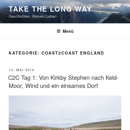
Zum
TAKE THE LONG WAY
Inhalt
Geschichten, Reisen, Leben
springen
Menü
KATEGORIE:
COAST2COAST ENGLAND
VERÖFFENTLICHT
12. MAI 2018
AM
C2C Tag 1: Von Kirkby Stephen nach Keld-
Moor, Wind und ein einsames Dorf