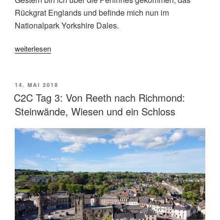
Rückgrat Englands und befinde mich nun im
Nationalpark Yorkshire Dales.
„C2C
weiterlesen
Tag
2:
Von
VERÖFFENTLICHT
14. MAI 2018
AM
Keld
C2C Tag 3: Von Reeth nach Richmond:
nach
Steinwände, Wiesen und ein Schloss
Reeth:
England’s
greenest
hills
und
Industriegeschichte“