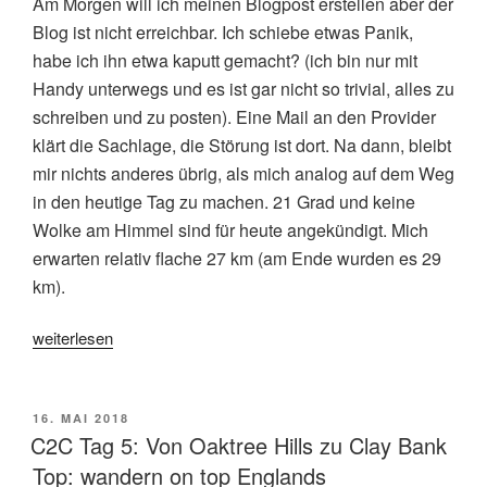
Am Morgen will ich meinen Blogpost erstellen aber der
Blog ist nicht erreichbar. Ich schiebe etwas Panik,
habe ich ihn etwa kaputt gemacht? (ich bin nur mit
Handy unterwegs und es ist gar nicht so trivial, alles zu
schreiben und zu posten). Eine Mail an den Provider
klärt die Sachlage, die Störung ist dort. Na dann, bleibt
mir nichts anderes übrig, als mich analog auf dem Weg
in den heutige Tag zu machen. 21 Grad und keine
Wolke am Himmel sind für heute angekündigt. Mich
erwarten relativ flache 27 km (am Ende wurden es 29
km).
„C2C
weiterlesen
Tag
4:
Von
VERÖFFENTLICHT
16. MAI 2018
AM
Richmond
C2C Tag 5: Von Oaktree Hills zu Clay Bank
nach
Top: wandern on top Englands