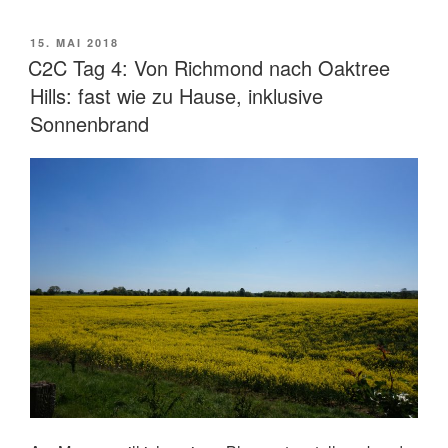
3:
Von
VERÖFFENTLICHT
15. MAI 2018
AM
Reeth
C2C Tag 4: Von Richmond nach Oaktree
nach
Hills: fast wie zu Hause, inklusive
Richmond:
Sonnenbrand
Steinwände,
Wiesen
und
ein
Schloss“