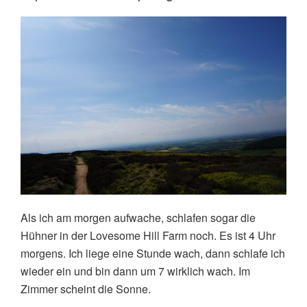
Oaktree
Hills:
fast
wie
zu
Hause,
inklusive
Sonnenbrand“
Als ich am morgen aufwache, schlafen sogar die
Hühner in der Lovesome Hill Farm noch. Es ist 4 Uhr
morgens. Ich liege eine Stunde wach, dann schlafe ich
wieder ein und bin dann um 7 wirklich wach. Im
Zimmer scheint die Sonne.