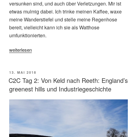
versunken sind, und auch über Verletzungen. Mir ist
etwas mulmig dabei. Ich trinke meinen Kaffee, waxe
meine Wanderstiefel und stelle meine Regenhose
bereit, vielleicht kann ich sie als Watthose
umfunktionierten.
„C2C
weiterlesen
Tag
1:
Von
VERÖFFENTLICHT
13. MAI 2018
AM
Kirkby
C2C Tag 2: Von Keld nach Reeth: England’s
Stephen
greenest hills und Industriegeschichte
nach
Keld-
Moor,
Wind
und
ein