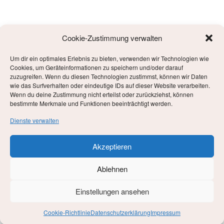
Cookie-Zustimmung verwalten
Um dir ein optimales Erlebnis zu bieten, verwenden wir Technologien wie
META
Cookies, um Geräteinformationen zu speichern und/oder darauf
zuzugreifen. Wenn du diesen Technologien zustimmst, können wir Daten
wie das Surfverhalten oder eindeutige IDs auf dieser Website verarbeiten.
Anmelden
Wenn du deine Zustimmung nicht erteilst oder zurückziehst, können
bestimmte Merkmale und Funktionen beeinträchtigt werden.
Eintrags-Feed
Dienste verwalten
Kommentar-Feed
Akzeptieren
WordPress.org
Ablehnen
Einstellungen ansehen
Datenschutzerklärung
Stolz präsentiert von WordPress
Cookie-Richtlinie
Datenschutzerklärung
Impressum