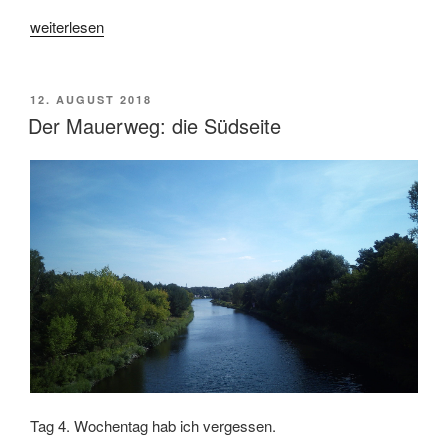
„Der
weiterlesen
Mauerweg:
die
Stadtroute“
VERÖFFENTLICHT
12. AUGUST 2018
AM
Der Mauerweg: die Südseite
Tag 4. Wochentag hab ich vergessen.