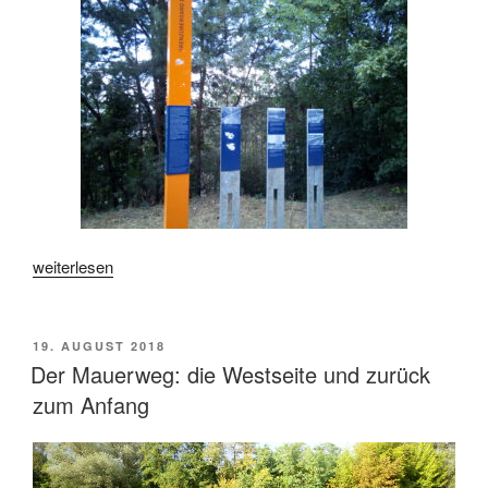
„Der
weiterlesen
Mauerweg:
die
Südseite“
VERÖFFENTLICHT
19. AUGUST 2018
AM
Der Mauerweg: die Westseite und zurück
zum Anfang