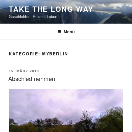
Zum
TAKE THE LONG WAY
Inhalt
Geschichten, Reisen, Leben
springen
Menü
KATEGORIE:
MYBERLIN
VERÖFFENTLICHT
15. MÄRZ 2019
AM
Abschied nehmen