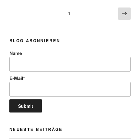
Westseite
und
Beitragsnavigation
Näch
Seite
1
zurück
Seite
zum
Anfang“
BLOG ABONNIEREN
Name
E-Mail*
NEUESTE BEITRÄGE