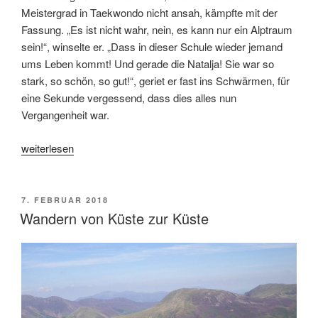
Meistergrad in Taekwondo nicht ansah, kämpfte mit der
Fassung. „Es ist nicht wahr, nein, es kann nur ein Alptraum
sein!“, winselte er. „Dass in dieser Schule wieder jemand
ums Leben kommt! Und gerade die Natalja! Sie war so
stark, so schön, so gut!“, geriet er fast ins Schwärmen, für
eine Sekunde vergessend, dass dies alles nun
Vergangenheit war.
„Sport
weiterlesen
ist
Mord“
VERÖFFENTLICHT
7. FEBRUAR 2018
AM
Wandern von Küste zur Küste