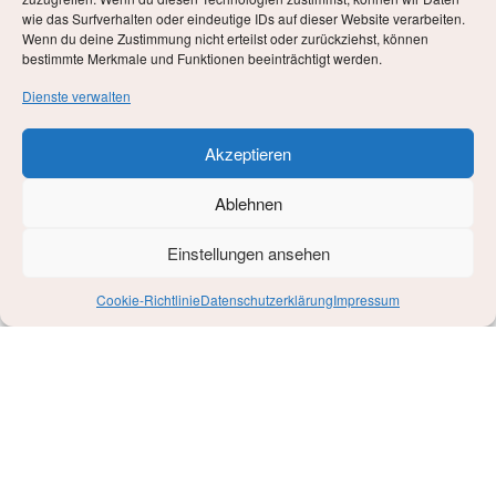
wie das Surfverhalten oder eindeutige IDs auf dieser Website verarbeiten.
Wenn du deine Zustimmung nicht erteilst oder zurückziehst, können
bestimmte Merkmale und Funktionen beeinträchtigt werden.
Dienste verwalten
Akzeptieren
Ablehnen
Einstellungen ansehen
Cookie-Richtlinie
Datenschutzerklärung
Impressum
Ich weiß nicht mehr genau, was mich dazu bewegt hat, an
einem Januar Tag im Jahr 2016 ein Probetraining zu
besuchen. Der Muskelkater, den ich danach hatte, wird in
meiner Liste „Best of Muskelkater ever“ eingehen. Aber es
war mit mir geschehen: ich habe in meiner Lebensmitte