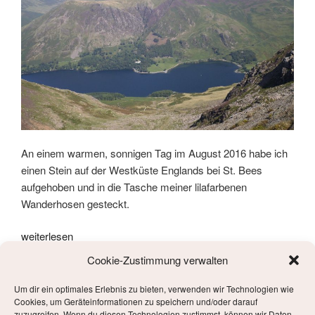
An einem warmen, sonnigen Tag im August 2016 habe ich
einen Stein auf der Westküste Englands bei St. Bees
aufgehoben und in die Tasche meiner lilafarbenen
Wanderhosen gesteckt.
„Wandern
weiterlesen
von
Cookie-Zustimmung verwalten
Küste
zur
VERÖFFENTLICHT
1. FEBRUAR 2018
Um dir ein optimales Erlebnis zu bieten, verwenden wir Technologien wie
AM
Cookies, um Geräteinformationen zu speichern und/oder darauf
Küste“
Taekwondo
zuzugreifen. Wenn du diesen Technologien zustimmst, können wir Daten