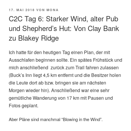
VERÖFFENTLICHT
17. MAI 2018
VON
MONA
AM
C2C Tag 6: Starker Wind, alter Pub
und Shepherd’s Hut: Von Clay Bank
zu Blakey Ridge
Ich hatte für den heutigen Tag einen Plan, der mit
Ausschlafen beginnen sollte. Ein spätes Frühstück und
mich anschließend zurück zum Trail fahren zulassen
(Buck’s Inn liegt 4,5 km entfernt und die Besitzer holen
die Leute dort ab bzw. bringen sie am nächsten
Morgen wieder hin). Anschließend war eine sehr
gemütliche Wanderung von 17 km mit Pausen und
Fotos geplant.
Aber Pläne sind manchmal “Blowing in the Wind”.