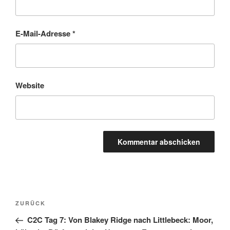
E-Mail-Adresse
*
Website
Beitragsnavigation
Vorheriger
ZURÜCK
Beitrag
C2C Tag 7: Von Blakey Ridge nach Littlebeck: Moor,