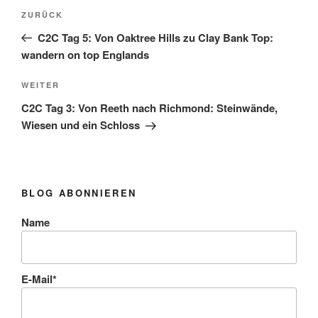
Beitragsnavigation
Vorheriger
ZURÜCK
Beitrag
C2C Tag 5: Von Oaktree Hills zu Clay Bank Top:
wandern on top Englands
Nächster
WEITER
Beitrag
C2C Tag 3: Von Reeth nach Richmond: Steinwände,
Wiesen und ein Schloss
BLOG ABONNIEREN
Name
E-Mail*