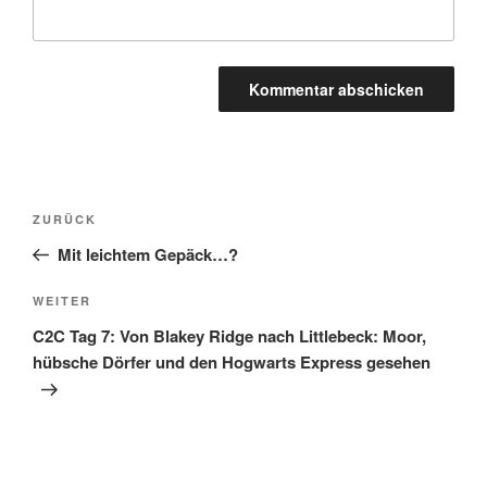
Beitragsnavigation
Vorheriger
ZURÜCK
Beitrag
Mit leichtem Gepäck…?
Nächster
WEITER
Beitrag
C2C Tag 7: Von Blakey Ridge nach Littlebeck: Moor,
hübsche Dörfer und den Hogwarts Express gesehen