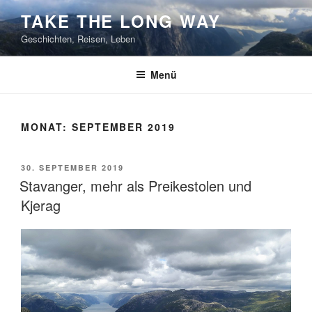
Zum
TAKE THE LONG WAY
Inhalt
Geschichten, Reisen, Leben
springen
Menü
MONAT:
SEPTEMBER 2019
VERÖFFENTLICHT
30. SEPTEMBER 2019
AM
Stavanger, mehr als Preikestolen und
Kjerag