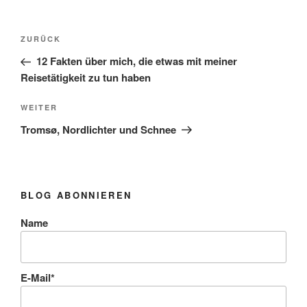
Beitragsnavigation
Vorheriger
ZURÜCK
Beitrag
12 Fakten über mich, die etwas mit meiner
Reisetätigkeit zu tun haben
Nächster
WEITER
Beitrag
Tromsø, Nordlichter und Schnee
BLOG ABONNIEREN
Name
E-Mail*