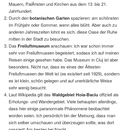
Mauern, PalÃ¤sten und Kirchen aus dem 13. bis 21.
Jahrhundert.
Durch den
botanischen Garten
spazieren: am schönsten
im Frühjahr oder Sommer, wenn alles blüht. Aber auch zu
anderen Jahreszeiten lohnt es sich, diese Oase der Ruhe
mitten in der Stadt zu besuchen.
Das
Freiluftmuseum
anschauen: ich war schon immer
sehr von Freiluftmuseen begeistert, sodass ich auf meinen
Reisen einige gesehen habe. Das Museum in Cluj ist aber
besonders. Nicht nur, dass es eines der Ältesten
Freiluftmuseen der Welt ist (es existiert seit 1929), sondern
es ist klein, schön gelegen und auf unerklärliche Weise
sehr wenig besucht.
Laut Wikipedia gilt das
Waldgebiet Hoia-Baciu
offiziell als
Erholungs- und Wandergebiet. Viele behaupten allerdings,
dass hier einige paranormale Phänomene beobachtet
worden seien. Ich persönlich bin der Meinung, dass man
sich selber umschauen und überzeugen sollte, was dort
passiert! Am besten bei Nacht.