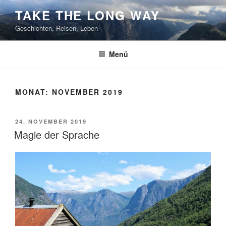
Zum
TAKE THE LONG WAY
Inhalt
Geschichten, Reisen, Leben
springen
Menü
MONAT:
NOVEMBER 2019
VERÖFFENTLICHT
24. NOVEMBER 2019
AM
Magie der Sprache