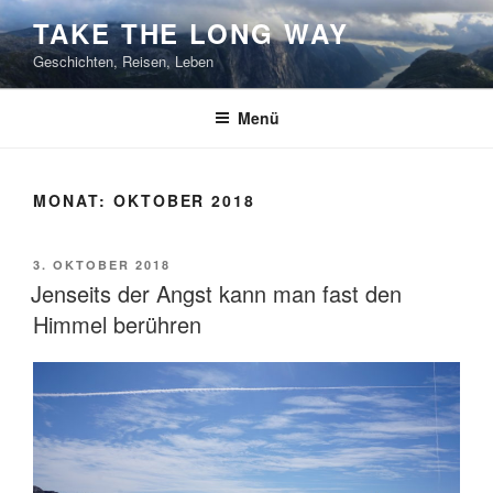
Zum
TAKE THE LONG WAY
Inhalt
Geschichten, Reisen, Leben
springen
Menü
MONAT:
OKTOBER 2018
VERÖFFENTLICHT
3. OKTOBER 2018
AM
Jenseits der Angst kann man fast den
Himmel berühren