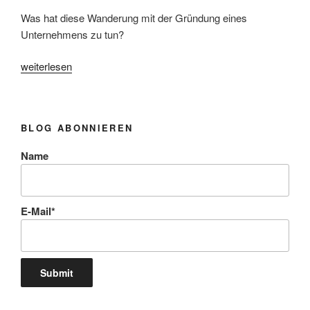
Was hat diese Wanderung mit der Gründung eines
Unternehmens zu tun?
„Jenseits
weiterlesen
der
Angst
kann
BLOG ABONNIEREN
man
fast
Name
den
Himmel
berühren“
E-Mail*