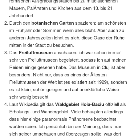
römischen Ausgrabungsstätten bis zu mittelalterlichen
Mauern, PalÃ¤sten und Kirchen aus dem 13. bis 21.
Jahrhundert.
Durch den
botanischen Garten
spazieren: am schönsten
im Frühjahr oder Sommer, wenn alles blüht. Aber auch zu
anderen Jahreszeiten lohnt es sich, diese Oase der Ruhe
mitten in der Stadt zu besuchen.
Das
Freiluftmuseum
anschauen: ich war schon immer
sehr von Freiluftmuseen begeistert, sodass ich auf meinen
Reisen einige gesehen habe. Das Museum in Cluj ist aber
besonders. Nicht nur, dass es eines der Ältesten
Freiluftmuseen der Welt ist (es existiert seit 1929), sondern
es ist klein, schön gelegen und auf unerklärliche Weise
sehr wenig besucht.
Laut Wikipedia gilt das
Waldgebiet Hoia-Baciu
offiziell als
Erholungs- und Wandergebiet. Viele behaupten allerdings,
dass hier einige paranormale Phänomene beobachtet
worden seien. Ich persönlich bin der Meinung, dass man
sich selber umschauen und überzeugen sollte, was dort