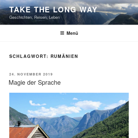
Zum
TAKE THE LONG WAY
Inhalt
Geschichten, Reisen, Leben
springen
Menü
SCHLAGWORT:
RUMÄNIEN
VERÖFFENTLICHT
24. NOVEMBER 2019
AM
Magie der Sprache