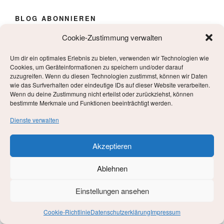
BLOG ABONNIEREN
Cookie-Zustimmung verwalten
Name
Um dir ein optimales Erlebnis zu bieten, verwenden wir Technologien wie
Cookies, um Geräteinformationen zu speichern und/oder darauf
zuzugreifen. Wenn du diesen Technologien zustimmst, können wir Daten
E-Mail*
wie das Surfverhalten oder eindeutige IDs auf dieser Website verarbeiten.
Wenn du deine Zustimmung nicht erteilst oder zurückziehst, können
bestimmte Merkmale und Funktionen beeinträchtigt werden.
Dienste verwalten
Akzeptieren
NEUESTE BEITRÄGE
Ablehnen
Magie der Sprache
Einstellungen ansehen
Stavanger, mehr als Preikestolen und Kjerag
Cookie-Richtlinie
Datenschutzerklärung
Impressum