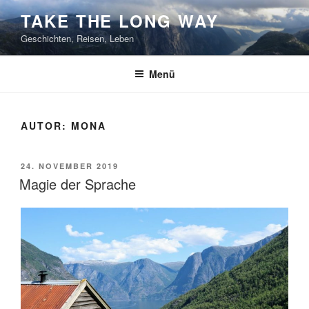
Zum
TAKE THE LONG WAY
Inhalt
Geschichten, Reisen, Leben
springen
Menü
AUTOR:
MONA
VERÖFFENTLICHT
24. NOVEMBER 2019
AM
Magie der Sprache