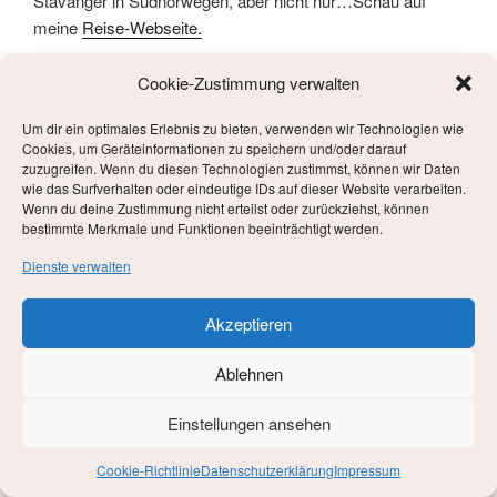
Stavanger in Südnorwegen, aber nicht nur…Schau auf
meine
Reise-Webseite.
Cookie-Zustimmung verwalten
VERÖFFENTLICHT
15. MÄRZ 2019
Um dir ein optimales Erlebnis zu bieten, verwenden wir Technologien wie
AM
Abschied nehmen
Cookies, um Geräteinformationen zu speichern und/oder darauf
zuzugreifen. Wenn du diesen Technologien zustimmst, können wir Daten
wie das Surfverhalten oder eindeutige IDs auf dieser Website verarbeiten.
Wenn du deine Zustimmung nicht erteilst oder zurückziehst, können
bestimmte Merkmale und Funktionen beeinträchtigt werden.
Es ist toll, etwas zum ersten Mal zu machen. Es gibt
unzählige Motivationssprüche „wann hast du das letzte Mal
Dienste verwalten
etwas zum ersten Mal gemacht?“. Ich mache neuerdings
ständig etwas zum ersten Mal. Aber wie oft ist man sich
Akzeptieren
dessen bewusst, dass man etwas zum letzten Mal macht?
Ablehnen
Ich habe am Wochenende zum letzten Mal an einem Ort in
Berlin-Charlottenburg übernachtet. Die Wohnung gehört
Einstellungen ansehen
meinem ehemaligen Arbeitgeber und ist, wie mein
Arbeitsvertrag, bald Geschichte. Es war eine schöne
Cookie-Richtlinie
Datenschutzerklärung
Impressum
Geschichte. Ich habe unzählige Nächte hier verbracht,