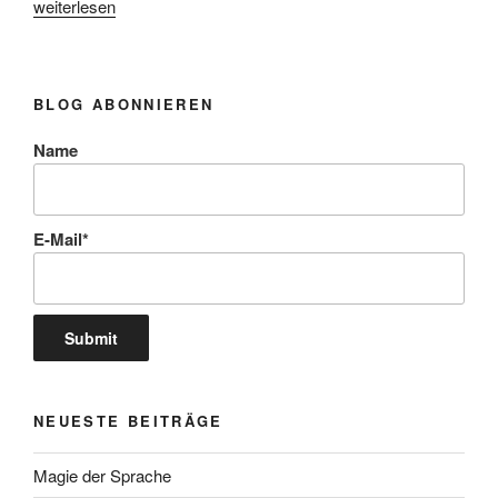
„Der
weiterlesen
Fluch
Datenschutz-
Grundverordnung“
BLOG ABONNIEREN
Name
E-Mail*
NEUESTE BEITRÄGE
Magie der Sprache