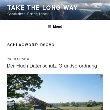
Zum
TAKE THE LONG WAY
Inhalt
Geschichten, Reisen, Leben
springen
Menü
SCHLAGWORT:
DSGVO
VERÖFFENTLICHT
23. MAI 2018
AM
Der Fluch Datenschutz-Grundverordnung