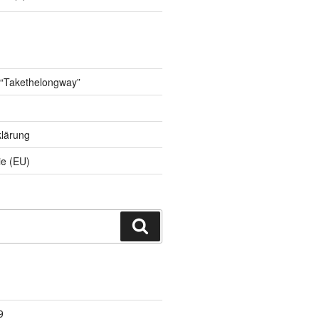
 “Takethelongway”
lärung
ie (EU)
Suchen
9