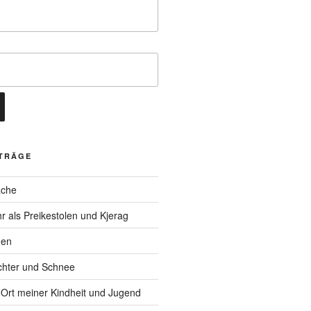
ITRÄGE
ache
r als Preikestolen und Kjerag
men
chter und Schnee
Ort meiner Kindheit und Jugend