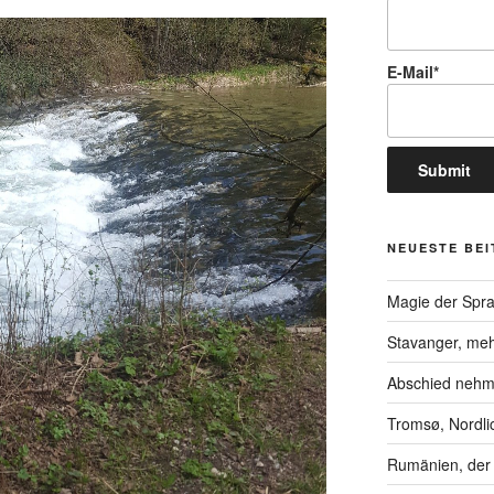
E-Mail*
NEUESTE BE
Magie der Spr
Stavanger, meh
Abschied neh
Tromsø, Nordli
Rumänien, der 