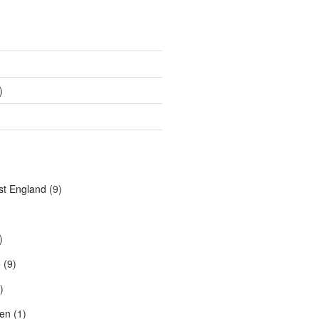
)
t England
(9)
)
e
(9)
)
en
(1)