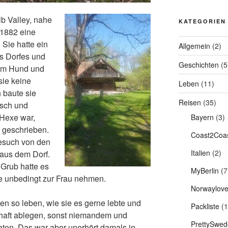
lb Valley, nahe
KATEGORIEN
 1882 eine
Sie hatte ein
Allgemein
(2)
s Dorfes und
Geschichten
(5
hrem Hund und
sie keine
Leben
(11)
 baute sie
Reisen
(35)
bsch und
 Hexe war,
Bayern
(3)
n geschrieben.
Coast2Coas
Besuch von den
Italien
(2)
 aus dem Dorf.
 Grub hatte es
MyBerlin
(7
ie unbedingt zur Frau nehmen.
Norwaylov
ben so leben, wie sie es gerne lebte und
Packliste
(1
haft ablegen, sonst niemandem und
PrettySwed
raten. Das war aber unerhört damals in