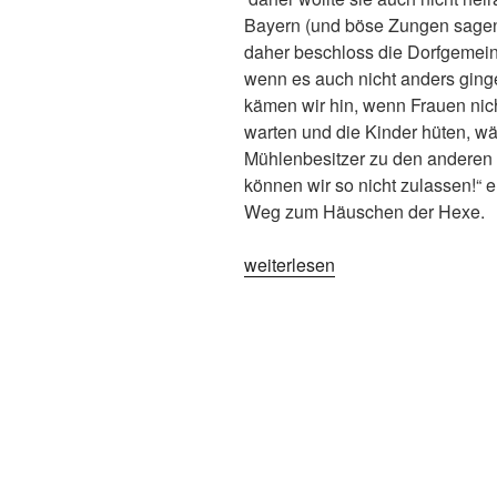
Bayern (und böse Zungen sagen, h
daher beschloss die Dorfgemein
wenn es auch nicht anders ginge
kämen wir hin, wenn Frauen nich
warten und die Kinder hüten, wä
Mühlenbesitzer zu den anderen 
können wir so nicht zulassen!“ 
Weg zum Häuschen der Hexe.
„Die
weiterlesen
Mangfallhexe“