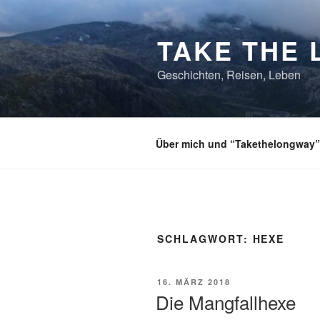
Zum
Inhalt
TAKE THE 
springen
Geschichten, Reisen, Leben
Über mich und “Takethelongway”
SCHLAGWORT:
HEXE
VERÖFFENTLICHT
16. MÄRZ 2018
AM
Die Mangfallhexe