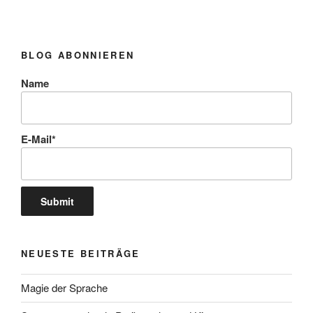
Wasserfälle
am
Hardangerfjord
BLOG ABONNIEREN
und
dann
Name
nach
Bergen“
E-Mail*
NEUESTE BEITRÄGE
Magie der Sprache