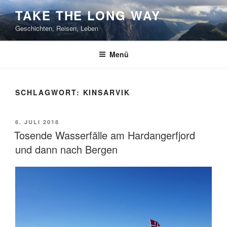
Zum
TAKE THE LONG WAY
Inhalt
Geschichten, Reisen, Leben
springen
Menü
SCHLAGWORT:
KINSARVIK
VERÖFFENTLICHT
6. JULI 2018
AM
Tosende Wasserfälle am Hardangerfjord
und dann nach Bergen