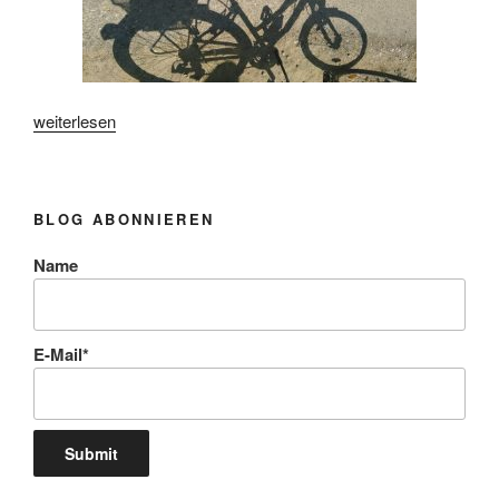
„Summer
weiterlesen
moved
in“
BLOG ABONNIEREN
Name
E-Mail*