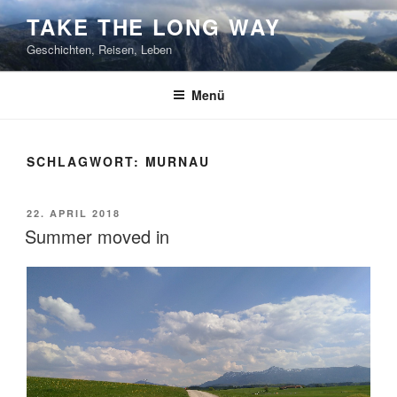
Zum
TAKE THE LONG WAY
Inhalt
Geschichten, Reisen, Leben
springen
Menü
SCHLAGWORT:
MURNAU
VERÖFFENTLICHT
22. APRIL 2018
AM
Summer moved in