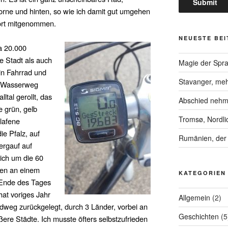
ne und hinten, so wie ich damit gut umgehen
fort mitgenommen.
NEUESTE BE
a 20.000
ie Stadt als auch
Magie der Spr
n Fahrrad und
Stavanger, meh
em Wasserweg
ltal gerollt, das
Abschied neh
e grün, gelb
Tromsø, Nordli
lafene
ie Pfalz, auf
Rumänien, der 
ergauf auf
ich um die 60
en an einem
KATEGORIEN
 Ende des Tages
hat voriges Jahr
Allgemein
(2)
weg zurückgelegt, durch 3 Länder, vorbei an
Geschichten
(5
ere Städte. Ich musste öfters selbstzufrieden